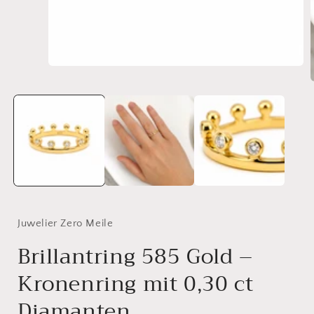
Medien
1
in
Modal
i
öffnen
ö
Juwelier Zero Meile
Brillantring 585 Gold –
Kronenring mit 0,30 ct
Diamanten