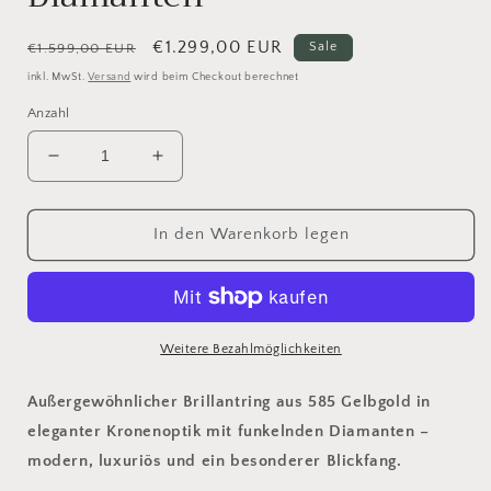
Normaler
Verkaufspreis
€1.299,00 EUR
Sale
€1.599,00 EUR
Preis
inkl. MwSt.
Versand
wird beim Checkout berechnet
Anzahl
Verringere
Erhöhe
die
die
Menge
Menge
für
für
In den Warenkorb legen
Brillantring
Brillantring
585
585
Gold
Gold
–
–
Kronenring
Kronenring
Weitere Bezahlmöglichkeiten
mit
mit
0,30
0,30
Außergewöhnlicher Brillantring aus 585 Gelbgold in
ct
ct
eleganter Kronenoptik mit funkelnden Diamanten –
Diamanten
Diamanten
modern, luxuriös und ein besonderer Blickfang.