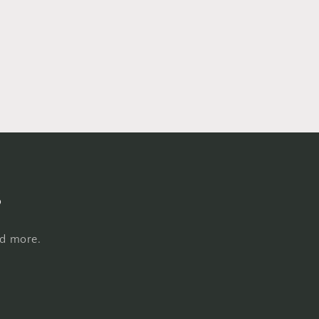
s
nd more.