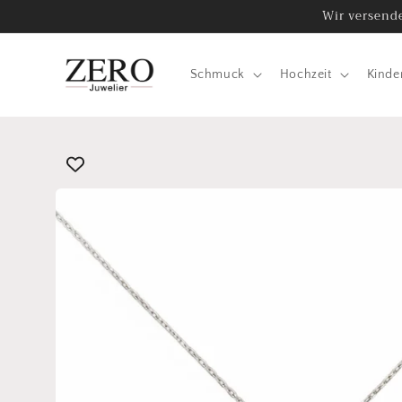
Direkt
Wir versende
zum
Inhalt
Schmuck
Hochzeit
Kinde
Zu
Produktinformationen
springen