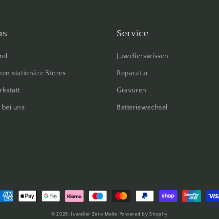
ns
Service
ind
Juwelierswissen
en stationäre Stores
Reparatur
rkstatt
Gravuren
 bei uns
Batteriewechsel
ahlungsmethoden
© 2026,
Juwelier Zero Meile
Powered by Shopify