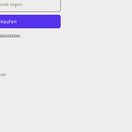
korb legen
öglichkeiten
ten