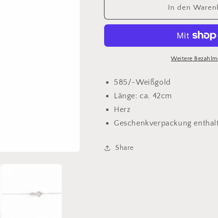
für
für
In den Waren
Kette
Kette
585/-
585/-
Gold
Gold
Herzanhänger
Herzanhänger
Weitere Bezahlm
585/-Weißgold
Länge: ca. 42cm
Herz
Geschenkverpackung enthal
Share