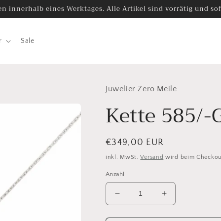
n innerhalb eines Werktages. Alle Artikel sind vorrätig und sofo
r
Sale
Juwelier Zero Meile
Kette 585/-
Normaler
€349,00 EUR
Preis
inkl. MwSt.
Versand
wird beim Checkou
Anzahl
Verringere
Erhöhe
die
die
Menge
Menge