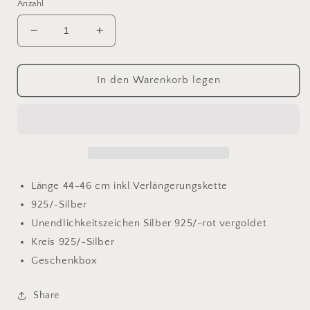
Anzahl
Verringere
Erhöhe
die
die
Menge
Menge
für
für
In den Warenkorb legen
Kette
Kette
925/-
925/-
Silber
Silber
Länge 44-46 cm inkl.Verlängerungskette
925/-Silber
Unendlichkeitszeichen Silber 925/-rot vergoldet
Kreis 925/-Silber
Geschenkbox
Share