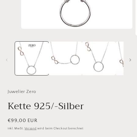
Medien
1
in
Modal
i
öffnen
ö
Juwelier Zero
Kette 925/-Silber
Normaler
€99,00 EUR
Preis
inkl. MwSt.
Versand
wird beim Checkout berechnet