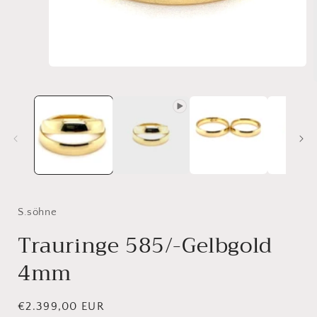
Medien
1
in
Modal
i
öffnen
ö
S.söhne
Trauringe 585/-Gelbgold
4mm
Normaler
€2.399,00 EUR